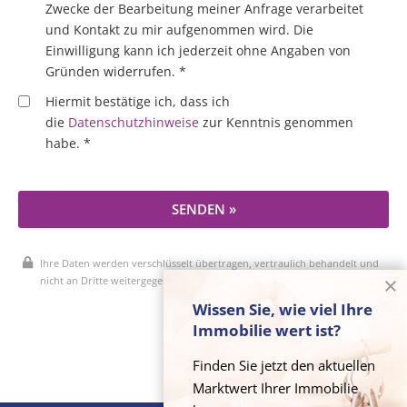
Zwecke der Bearbeitung meiner Anfrage verarbeitet
und Kontakt zu mir aufgenommen wird. Die
Einwilligung kann ich jederzeit ohne Angaben von
Gründen widerrufen. *
Hiermit bestätige ich, dass ich
die
Datenschutzhinweise
zur Kenntnis genommen
habe. *
SENDEN »
Ihre Daten werden verschlüsselt übertragen, vertraulich behandelt und
nicht an Dritte weitergegeben.
Wissen Sie, wie viel Ihre
* Pflichtfelder
Immobilie wert ist?
Finden Sie jetzt den aktuellen
Marktwert Ihrer Immobilie