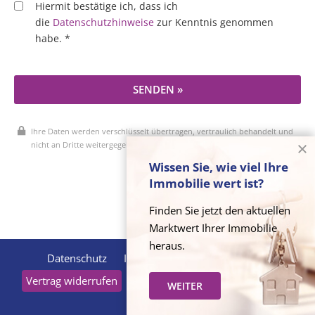
Hiermit bestätige ich, dass ich
die
Datenschutzhinweise
zur Kenntnis genommen
habe. *
SENDEN »
Ihre Daten werden verschlüsselt übertragen, vertraulich behandelt und
nicht an Dritte weitergegeben.
Wissen Sie, wie viel Ihre
Immobilie wert ist?
* Pflichtfelder
Finden Sie jetzt den aktuellen
Marktwert Ihrer Immobilie
heraus.
Datenschutz
Impressum
Widerrufsrecht
Vertrag widerrufen
KI-Nutzung
Cookie-Verwaltung
WEITER