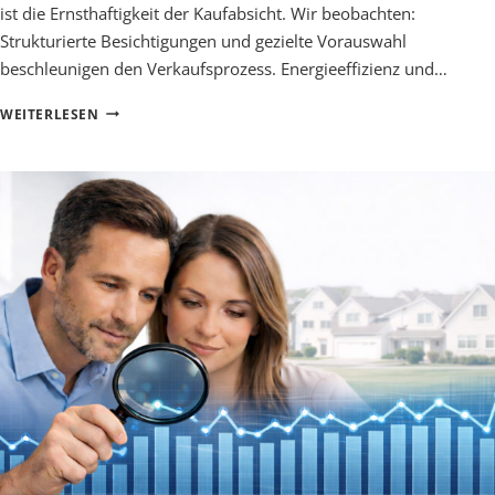
ist die Ernsthaftigkeit der Kaufabsicht. Wir beobachten:
Strukturierte Besichtigungen und gezielte Vorauswahl
beschleunigen den Verkaufsprozess. Energieeffizienz und…
NEUE
WEITERLESEN
MARKTMECHANISMEN
BEIM
IMMOBILIENVERKAUF
IM
LANDKREIS
ESSLINGEN
|
TEIL
3:
NEUE
KÄUFERANFORDERUNGEN
IM
FOKUS