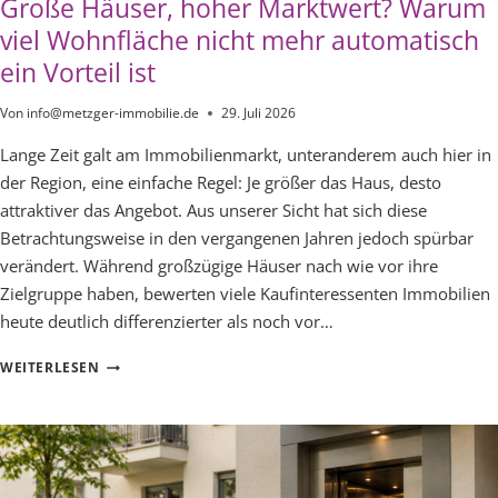
Große Häuser, hoher Marktwert? Warum
viel Wohnfläche nicht mehr automatisch
ein Vorteil ist
Von
info@metzger-immobilie.de
29. Juli 2026
Lange Zeit galt am Immobilienmarkt, unteranderem auch hier in
der Region, eine einfache Regel: Je größer das Haus, desto
attraktiver das Angebot. Aus unserer Sicht hat sich diese
Betrachtungsweise in den vergangenen Jahren jedoch spürbar
verändert. Während großzügige Häuser nach wie vor ihre
Zielgruppe haben, bewerten viele Kaufinteressenten Immobilien
heute deutlich differenzierter als noch vor…
GROSSE H
WEITERLESEN
ÄUSER, H
OHER M
ARKTWERT? W
ARUM V
IEL W
OHNFLÄCHE N