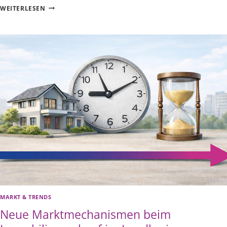
NEUE
WEITERLESEN
MARKTMECHANISMEN
BEIM
IMMOBILIENVERKAUF
IM
LANDKREIS
ESSLINGEN
|
TEIL
2:
DER
RICHTIGE
MARKTPREIS
ALS
ERFOLGSFAKTOR
MARKT & TRENDS
Neue Marktmechanismen beim