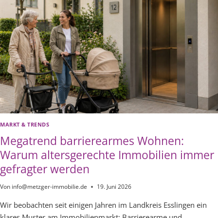
ICHT M
EHR A
UTOMATISCH E
IN V
ORTEIL I
ST
MARKT & TRENDS
Megatrend barrierearmes Wohnen:
Warum altersgerechte Immobilien immer
gefragter werden
Von
info@metzger-immobilie.de
19. Juni 2026
Wir beobachten seit einigen Jahren im Landkreis Esslingen ein
klares Muster am Immobilienmarkt: Barrierearme und