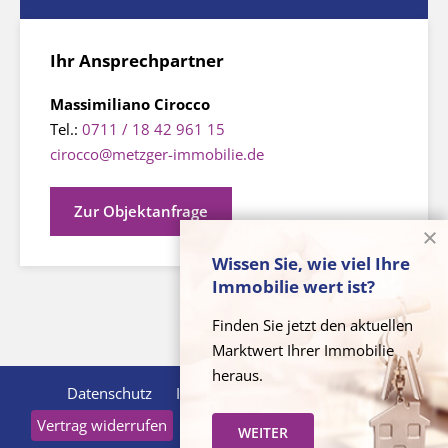
Ihr Ansprechpartner
Massimiliano Cirocco
Tel.:
0711 / 18 42 961 15
cirocco@metzger-immobilie.de
Zur Objektanfrage
Wissen Sie, wie viel Ihre
Immobilie wert ist?
Finden Sie jetzt den aktuellen
Marktwert Ihrer Immobilie
heraus.
Datenschutz
Impressum
Widerrufsrecht
Vertrag widerrufen
KI-Nutzung
Cookie-Verwaltung
WEITER