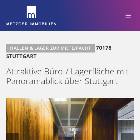
Zum
Inhalt
springen
70178
HALLEN & LAGER ZUR MIETE/PACHT
STUTTGART
Attraktive Büro-/ Lagerfläche mit
Panoramablick über Stuttgart